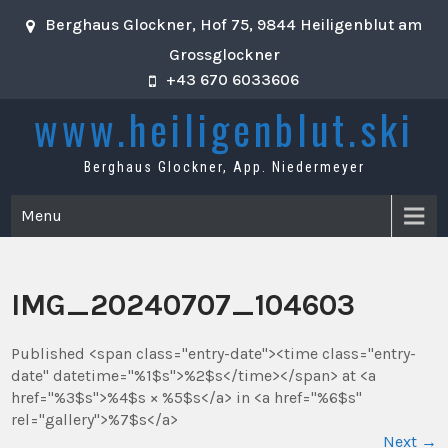
Skip
Berghaus Glockner, Hof 75, 9844 Heiligenblut am
to
content
Grossglockner
+43 670 6033606
www.heiligenblut.ski
Berghaus Glockner, App. Niedermeyer
Menu
IMG_20240707_104603
Published <span class="entry-date"><time class="entry-
date" datetime="%1$s">%2$s</time></span> at <a
href="%3$s">%4$s × %5$s</a> in <a href="%6$s"
rel="gallery">%7$s</a>
Next
→