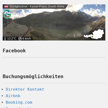
Großglockner - Kaiser-Franz-Josefs-Höhe
13.2°C
8 km/h
Facebook
Buchungsmöglichkeiten
Direkter Kontakt
Airbnb
Booking.com