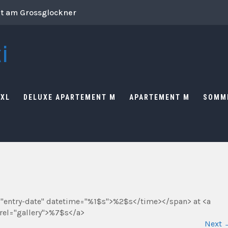
ut am Grossglockner
i
 XL
DELUXE APARTEMENT M
APARTEMENT M
SOMM
="entry-date" datetime="%1$s">%2$s</time></span> at <a
rel="gallery">%7$s</a>
Next