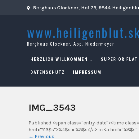
Skip
Berghaus Glockner, Hof 75, 9844 Heiligenbl
to
content
www.heiligenblut.sk
Berghaus Glockner, App. Niedermeyer
HERZLICH WILLKOMMEN …
SUPERIOR FLAT
DATENSCHUTZ
IMPRESSUM
IMG_3543
Published <span class="entry-date"><time class
href="%3$s">%4$s × %5$s</a> in <a href="%6$s" 
←
Previous