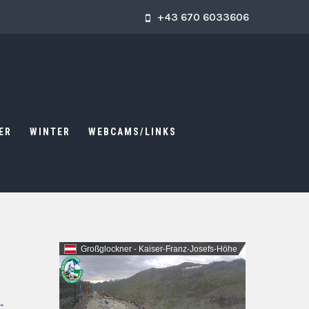
+43 670 6033606
ER
WINTER
WEBCAMS/LINKS
Großglockner - Kaiser-Franz-Josefs-Höhe
→