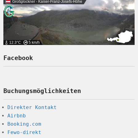
Großglockner - Kaiser-Franz-Josefs-Höhe
12.3°C
5 km/h
Facebook
Buchungsmöglichkeiten
Direkter Kontakt
Airbnb
Booking.com
Fewo-direkt