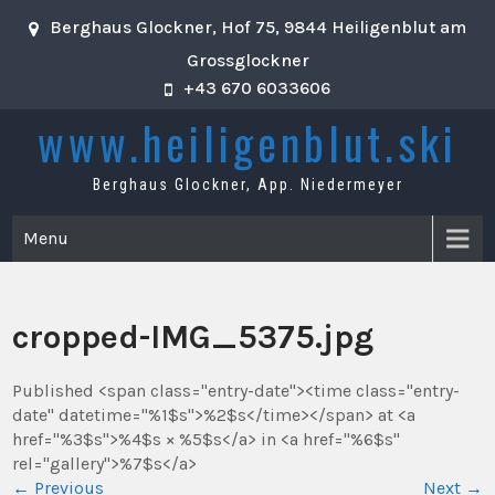
Skip
Berghaus Glockner, Hof 75, 9844 Heiligenblut am
to
content
Grossglockner
+43 670 6033606
www.heiligenblut.ski
Berghaus Glockner, App. Niedermeyer
Menu
cropped-IMG_5375.jpg
Published <span class="entry-date"><time class="entry-
date" datetime="%1$s">%2$s</time></span> at <a
href="%3$s">%4$s × %5$s</a> in <a href="%6$s"
rel="gallery">%7$s</a>
←
Previous
Next
→