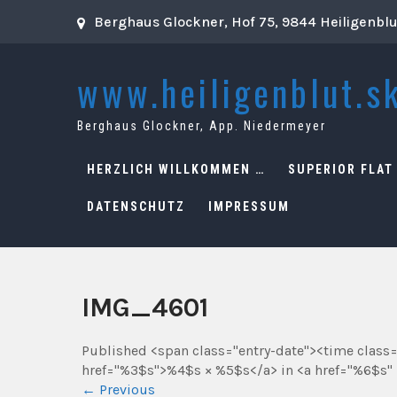
Skip
Berghaus Glockner, Hof 75, 9844 Heiligenbl
to
content
www.heiligenblut.sk
Berghaus Glockner, App. Niedermeyer
HERZLICH WILLKOMMEN …
SUPERIOR FLAT
DATENSCHUTZ
IMPRESSUM
IMG_4601
Published <span class="entry-date"><time class
href="%3$s">%4$s × %5$s</a> in <a href="%6$s" 
←
Previous