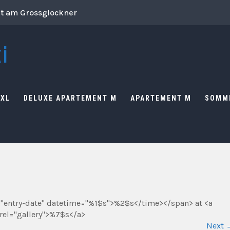
ut am Grossglockner
i
 XL
DELUXE APARTEMENT M
APARTEMENT M
SOMM
="entry-date" datetime="%1$s">%2$s</time></span> at <a
rel="gallery">%7$s</a>
Next