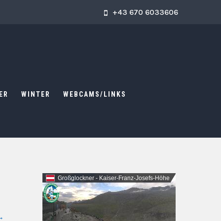
+43 670 6033606
ER
WINTER
WEBCAMS/LINKS
Großglockner - Kaiser-Franz-Josefs-Höhe
→