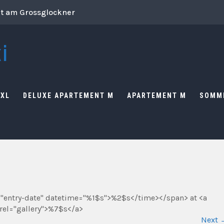
ut am Grossglockner
i
 XL
DELUXE APARTEMENT M
APARTEMENT M
SOMM
="entry-date" datetime="%1$s">%2$s</time></span> at <a
rel="gallery">%7$s</a>
Next