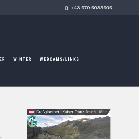
+43 670 6033606
ER
WINTER
WEBCAMS/LINKS
Großglockner - Kaiser-Franz-Josefs-Höhe
→