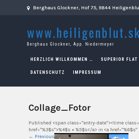
Skip
Berghaus Glockner, Hof 75, 9844 Heiligenbl
to
content
www.heiligenblut.sk
Berghaus Glockner, App. Niedermeyer
HERZLICH WILLKOMMEN …
SUPERIOR FLAT
DATENSCHUTZ
IMPRESSUM
Collage_Fotor
Published <span class="entry-date"><time class
href="%3$s">%4$s × %5$s</a> in <a href="%6$s" 
←
Previous